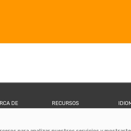
RCA DE
RECURSOS
IDIO
nes somos
Comunicae Media
Españ
quipo
Blog
Ingl
erceros para analizar nuestros servicios y mostrarte