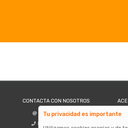
CONTACTA CON NOSOTROS
ACE
Tu privacidad es importante
info@comunicae.com
Quié
E
BCN + 34 931 702 774
Utilizamos cookies propias y de t