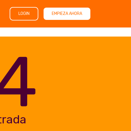
LOGIN
EMPIEZA AHORA
4
trada