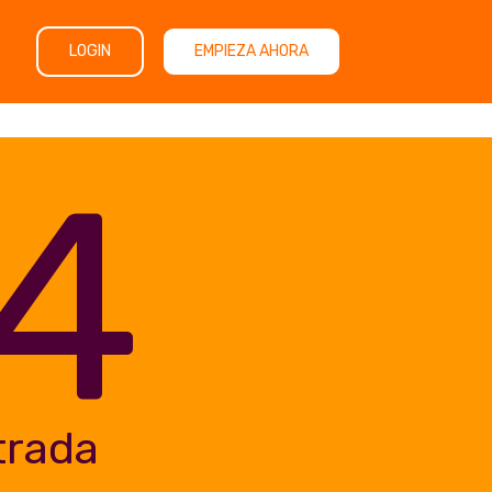
LOGIN
EMPIEZA AHORA
4
trada