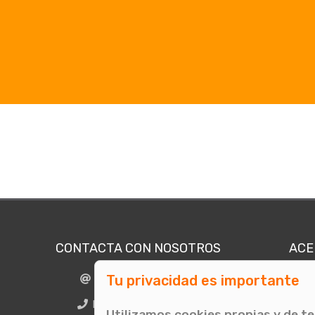
CONTACTA CON NOSOTROS
ACE
Tu privacidad es importante
info@comunicae.com
Quié
E
BCN + 34 931 702 774
Utilizamos cookies propias y de t