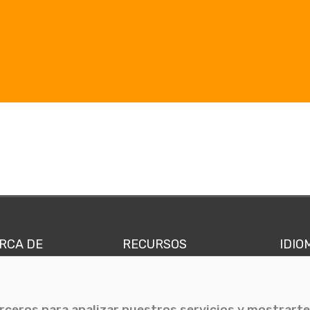
RCA DE
RECURSOS
IDIO
nes somos
Comunicae Media
Españ
quipo
Blog
Ingl
erceros para analizar nuestros servicios y mostrarte