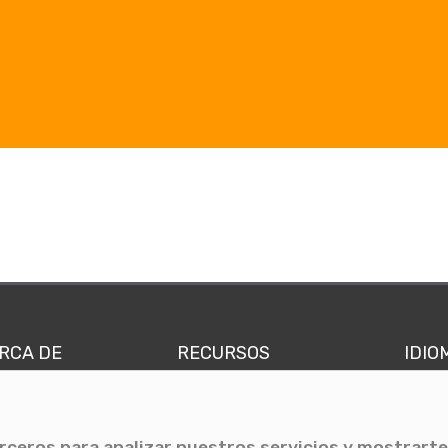
RCA DE
RECURSOS
IDIO
nes somos
Comunicae Media
Españ
quipo
Blog
Ingl
erceros para analizar nuestros servicios y mostrarte