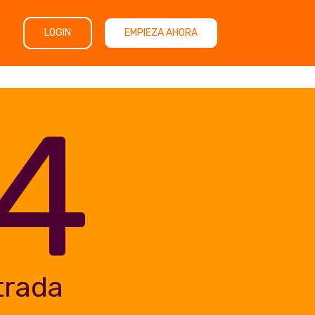
LOGIN
EMPIEZA AHORA
4
trada