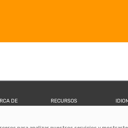
RCA DE
RECURSOS
IDIO
nes somos
Comunicae Media
Españ
quipo
Blog
Ingl
erceros para analizar nuestros servicios y mostrarte