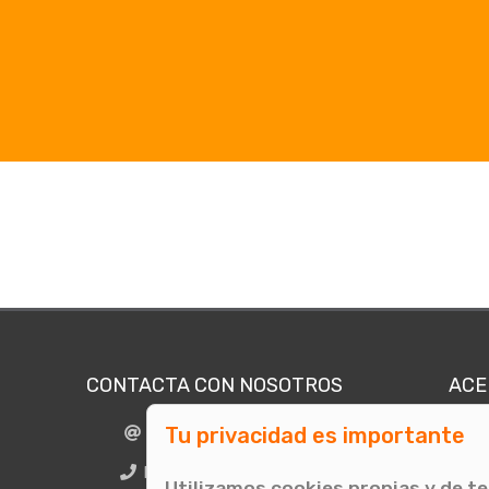
CONTACTA CON NOSOTROS
ACE
Tu privacidad es importante
info@comunicae.com
Quié
E
BCN + 34 931 702 774
Utilizamos cookies propias y de t