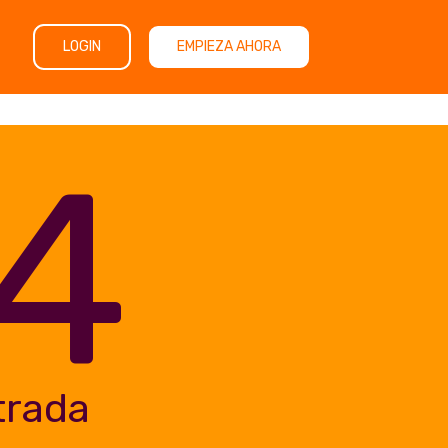
LOGIN
EMPIEZA AHORA
4
trada