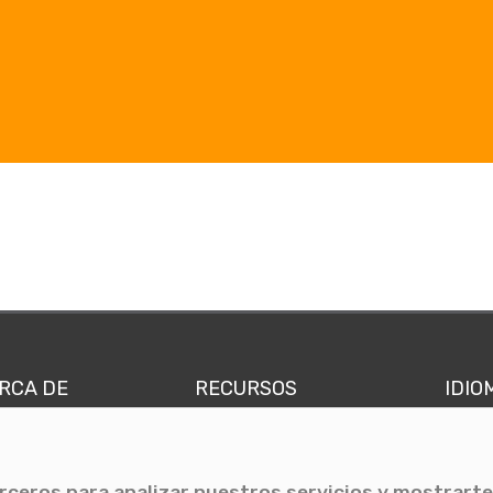
RCA DE
RECURSOS
IDIO
nes somos
Comunicae Media
Españ
quipo
Blog
Ingl
erceros para analizar nuestros servicios y mostrarte