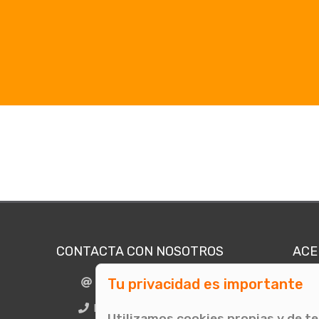
CONTACTA CON NOSOTROS
ACE
Tu privacidad es importante
info@comunicae.com
Quié
E
BCN + 34 931 702 774
Utilizamos cookies propias y de t