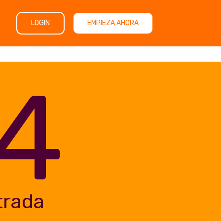
LOGIN
EMPIEZA AHORA
4
trada