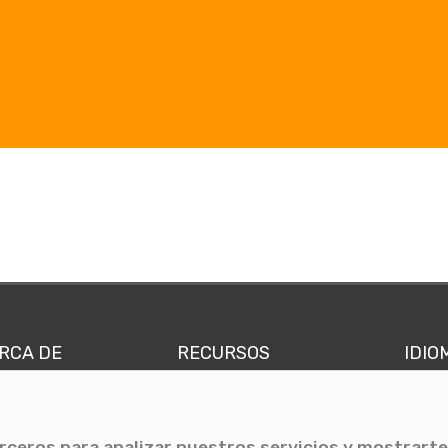
RCA DE
RECURSOS
IDIO
nes somos
Comunicae Media
Españ
quipo
Blog
Ingl
erceros para analizar nuestros servicios y mostrarte