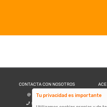
CONTACTA CON NOSOTROS
ACE
Tu privacidad es importante
info@comunicae.com
Quié
E
BCN + 34 931 702 774
Utilizamos cookies propias y de t