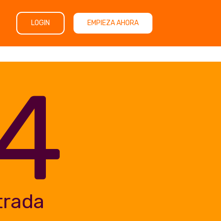
LOGIN
EMPIEZA AHORA
4
trada