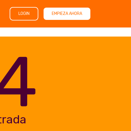
LOGIN
EMPIEZA AHORA
4
trada