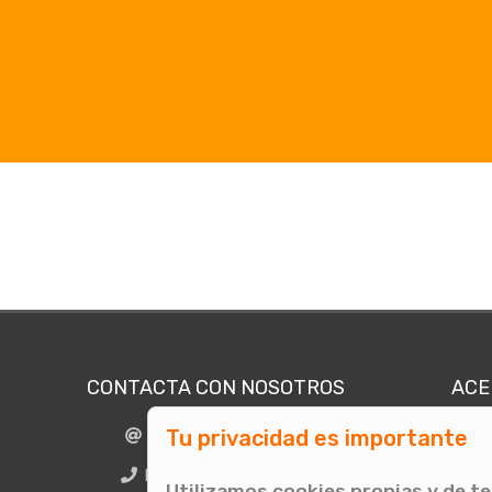
CONTACTA CON NOSOTROS
ACE
Tu privacidad es importante
info@comunicae.com
Quié
E
BCN + 34 931 702 774
Utilizamos cookies propias y de t