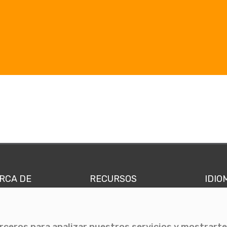
RCA DE
RECURSOS
IDIO
nes somos
Comunicae Media
Españ
quipo
Blog
Ingl
erceros para analizar nuestros servicios y mostrarte