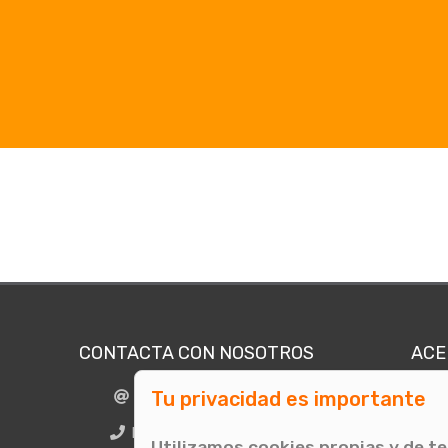
CONTACTA CON NOSOTROS
ACE
Tu privacidad es importante
info@comunicae.com
Quié
E
BCN + 34 931 702 774
Utilizamos cookies propias y de t