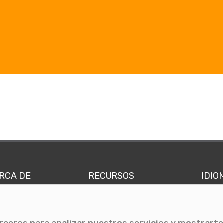
RCA DE
RECURSOS
IDIO
nes somos
Comunicae Media
Españ
quipo
Blog
Ingl
erceros para analizar nuestros servicios y mostrarte