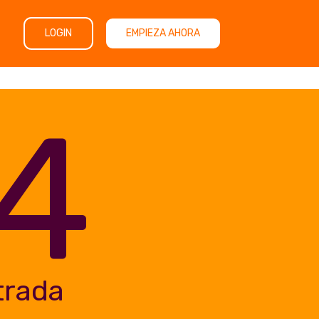
LOGIN
EMPIEZA AHORA
4
trada