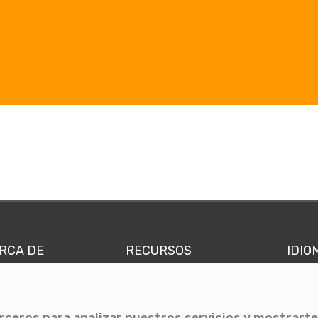
RCA DE
RECURSOS
IDIO
nes somos
Comunicae Media
Españ
quipo
Blog
Ingl
erceros para analizar nuestros servicios y mostrarte