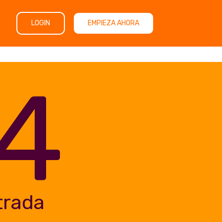
LOGIN
EMPIEZA AHORA
4
trada