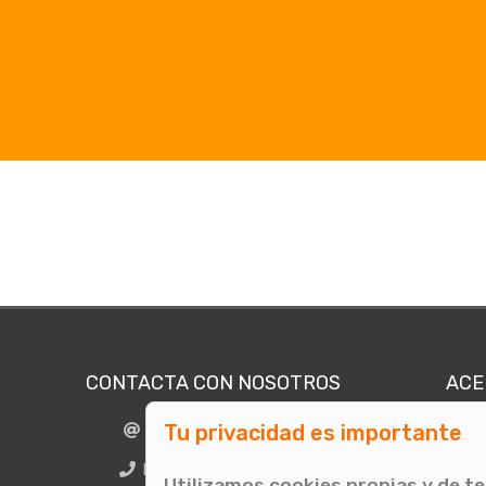
CONTACTA CON NOSOTROS
ACE
Tu privacidad es importante
info@comunicae.com
Quié
E
BCN + 34 931 702 774
Utilizamos cookies propias y de t