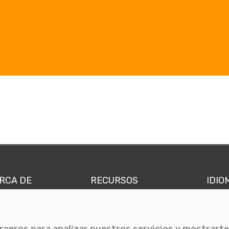
RCA DE
RECURSOS
IDIO
nes somos
Comunicae Media
Españ
quipo
Blog
Ingl
erceros para analizar nuestros servicios y mostrarte