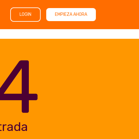
LOGIN
EMPIEZA AHORA
4
trada