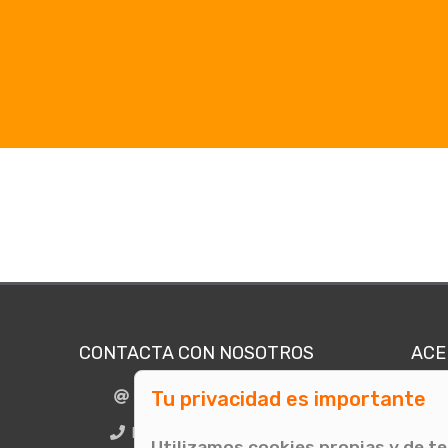
CONTACTA CON NOSOTROS
ACE
Tu privacidad es importante
info@comunicae.com
Quié
E
BCN + 34 931 702 774
Utilizamos cookies propias y de t