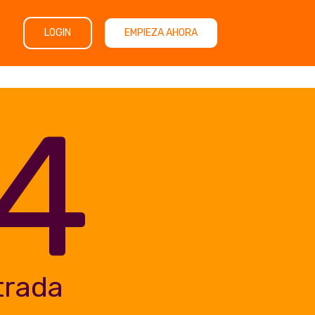
LOGIN
EMPIEZA AHORA
4
trada