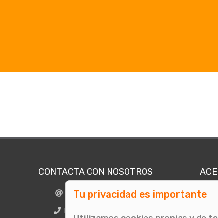
CONTACTA CON NOSOTROS
ACE
Tu privacidad es importante
info@comunicae.com
Quié
E
BCN + 34 931 702 774
Utilizamos cookies propias y de t