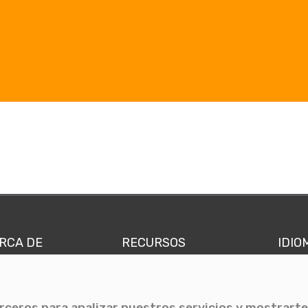
RCA DE
RECURSOS
IDIO
nes somos
Comunicae Media
Españ
quipo
Blog
Ingl
erceros para analizar nuestros servicios y mostrarte