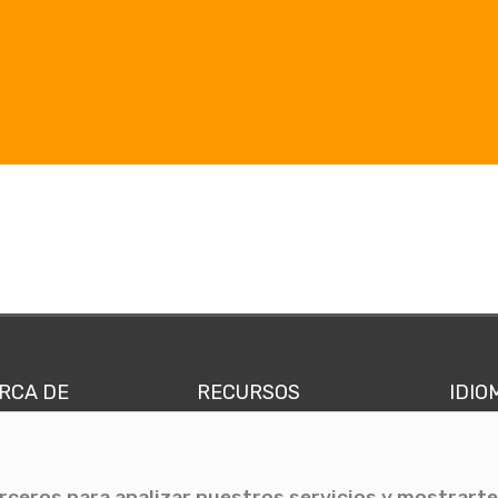
RCA DE
RECURSOS
IDIO
nes somos
Comunicae Media
Españ
quipo
Blog
Ingl
erceros para analizar nuestros servicios y mostrarte