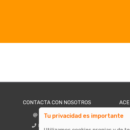
CONTACTA CON NOSOTROS
ACE
Tu privacidad es importante
info@comunicae.com
Quié
E
BCN + 34 931 702 774
Utilizamos cookies propias y de t