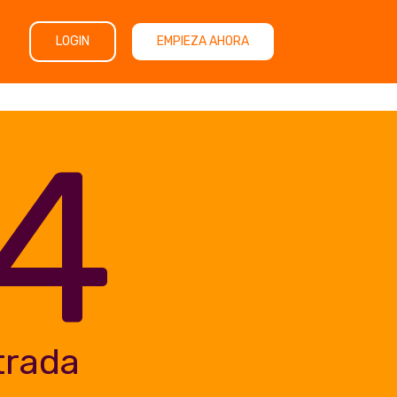
LOGIN
EMPIEZA AHORA
4
trada