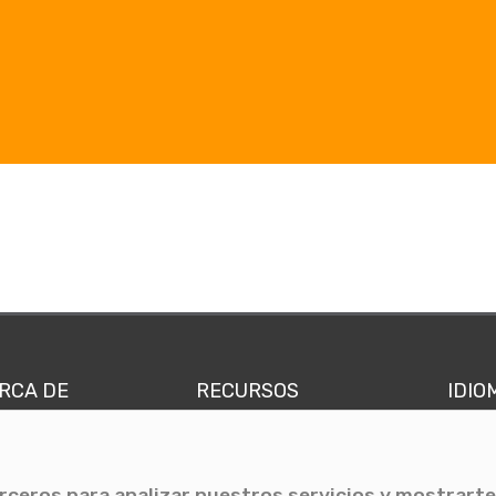
RCA DE
RECURSOS
IDIO
nes somos
Comunicae Media
Españ
quipo
Blog
Ingl
erceros para analizar nuestros servicios y mostrarte