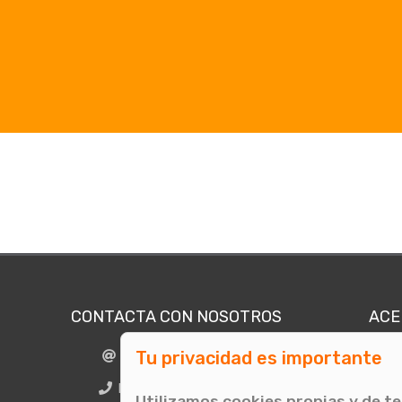
CONTACTA CON NOSOTROS
ACE
Tu privacidad es importante
info@comunicae.com
Quié
E
BCN + 34 931 702 774
Utilizamos cookies propias y de t