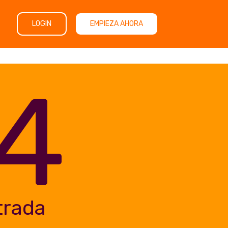
LOGIN
EMPIEZA AHORA
4
trada