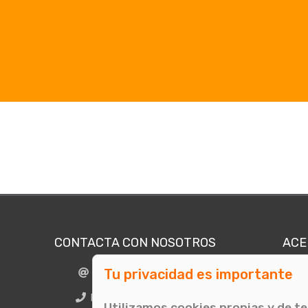
CONTACTA CON NOSOTROS
ACE
Tu privacidad es importante
info@comunicae.com
Quié
E
BCN + 34 931 702 774
Utilizamos cookies propias y de t