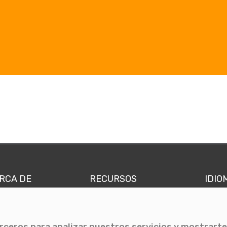
RCA DE
RECURSOS
IDIO
nes somos
Comunicae Media
Españ
quipo
Blog
Ingl
erceros para analizar nuestros servicios y mostrarte