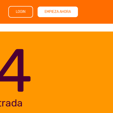
LOGIN
EMPIEZA AHORA
4
trada