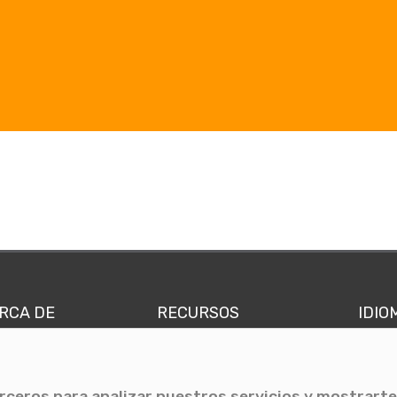
RCA DE
RECURSOS
IDIO
nes somos
Comunicae Media
Españ
quipo
Blog
Ingl
erceros para analizar nuestros servicios y mostrarte