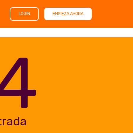
LOGIN
EMPIEZA AHORA
4
trada