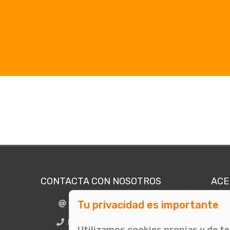
CONTACTA CON NOSOTROS
ACE
Tu privacidad es importante
info@comunicae.com
Quié
E
BCN + 34 931 702 774
Utilizamos cookies propias y de t