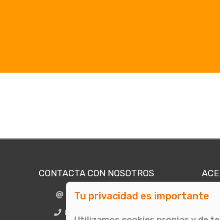
CONTACTA CON NOSOTROS
ACE
Tu privacidad es importante
info@comunicae.com
Quié
E
BCN + 34 931 702 774
Utilizamos cookies propias y de t