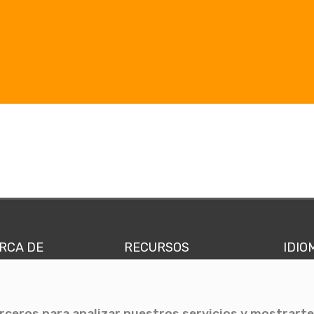
RCA DE
RECURSOS
IDIO
nes somos
Comunicae Media
Españ
quipo
Blog
Ingl
erceros para analizar nuestros servicios y mostrarte