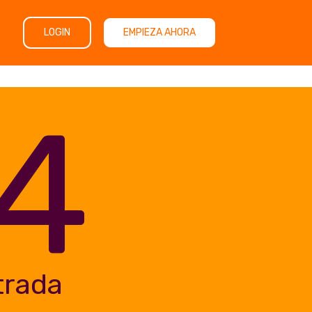
LOGIN
EMPIEZA AHORA
4
trada