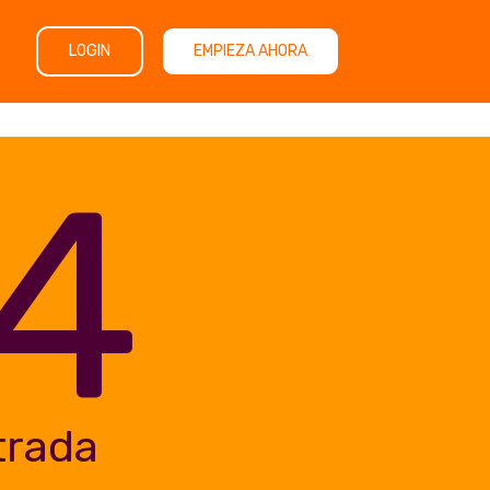
LOGIN
EMPIEZA AHORA
4
trada