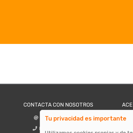
CONTACTA CON NOSOTROS
ACE
Tu privacidad es importante
info@comunicae.com
Quié
E
BCN + 34 931 702 774
Utilizamos cookies propias y de t