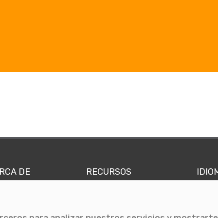
RCA DE
RECURSOS
IDIO
nes somos
Comunicae Media
Españ
quipo
Blog
Ingl
erceros para analizar nuestros servicios y mostrarte