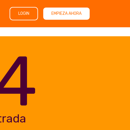
LOGIN
EMPIEZA AHORA
4
trada