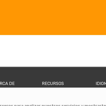
RCA DE
RECURSOS
IDIO
nes somos
Comunicae Media
Españ
quipo
Blog
Ingl
erceros para analizar nuestros servicios y mostrarte