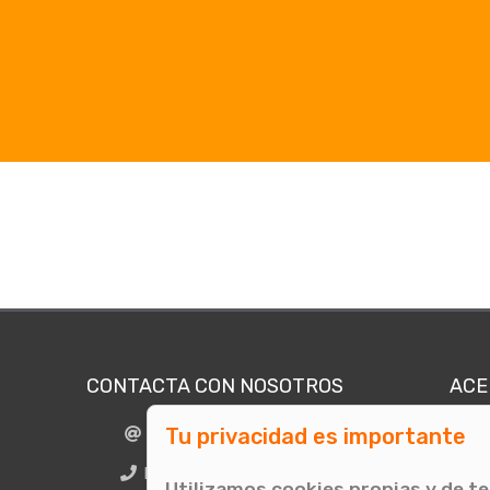
CONTACTA CON NOSOTROS
ACE
Tu privacidad es importante
info@comunicae.com
Quié
E
BCN + 34 931 702 774
Utilizamos cookies propias y de t